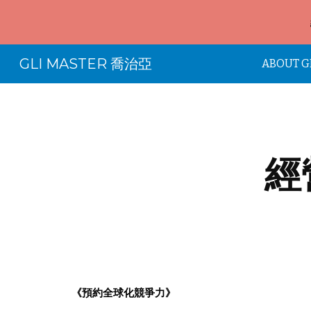
Sk
GLI MASTER 喬治亞
ABOUT G
經
《預約全球化競爭力》