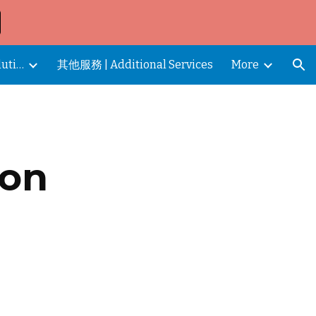
ion
企業解決方案 | Corporate Solutions
其他服務 | Additional Services
More
ion