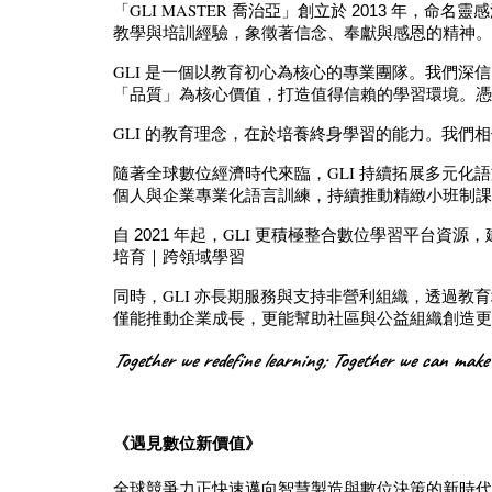
GLI MASTER
「
喬治亞」創立於 2013 年，命名
教學與培訓經驗，象徵著信念、奉獻與感恩的精神。
GLI
是一個以教育初心為核心的專業團隊。我們深信
「品質」為核心價值，打造值得信賴的學習環境。憑
GLI
的教育理念，在於培養終身學習的能力。我們相
GLI
隨著全球數位經濟時代來臨，
持續拓展多元化語
個人與企業專業化語言訓練，持續推動精緻小班制課程
GLI
自 2021 年起，
更積極整合數位學習平台資源，
培育｜跨領域學習
GLI
同時，
亦長期服務與支持非營利組織，透過教育
僅能推動企業成長，更能幫助社區與公益組織創造更
Together we redefine learning; Together we can make 
《遇見數位新價值》
全球競爭力正快速邁向智慧製造與數位決策的新時代