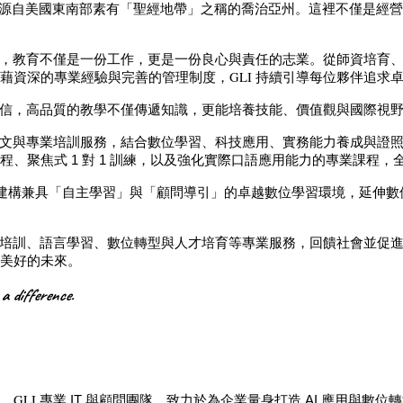
靈感源自美國東南部素有「聖經地帶」之稱的喬治亞州。這裡不僅是經營
，教育不僅是一份工作，更是一份良心與責任的志業。從師資培育
GLI
藉資深的專業經驗與完善的管理制度，
持續引導每位夥伴追求
信，高品質的教學不僅傳遞知識，更能培養技能、價值觀與國際視
文與專業培訓服務，結合數位學習、科技應用、實務能力養成與證
、聚焦式 1 對 1 訓練，以及強化實際口語應用能力的專業課程，
建構兼具「自主學習」與「顧問導引」的卓越數位學習環境，延伸數
培訓、語言學習、數位轉型與人才培育等專業服務，回饋社會並促
美好的未來。
a difference.
GLI
。
專業 IT 與顧問團隊，致力於為企業量身打造 AI 應用與