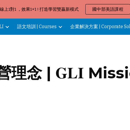
線上1對1 ，效果1+1 ! 打造學習雙贏新模式
國中部美語課程
ip to main content
Skip to navigat
LI
語文培訓 | Courses
GLI
營理念 |
Miss